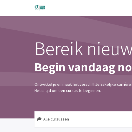
Overslaan naar inhoud
Home
Vormingen
Forum
Cursussen
Bereik nieu
Begin vandaag nog
Ontwikkel je en maak het verschil! Je zakelijke carrière 
Het is tijd om een cursus te beginnen.
Alle cursussen