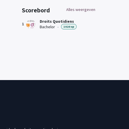
Scorebord
Alles weergeven
Droits Quotidiens
1
Bachelor
•
1020 xp