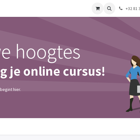
Afspraak
+32 81 
we hoogtes
 je online cursus!
begint hier.